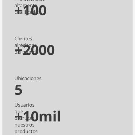
+100
altamente
cualificados
Clientes
+2000
alrededor
del mundo
Ubicaciones
5
Usuarios
+10mil
que
disfrutan
nuestros
productos