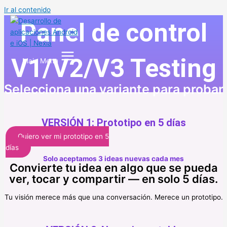
Ir al contenido
Panel de control
V1/V2/V3 Testing
Main Menu
Selecciona una variante para probar
VERSIÓN 1: Prototipo en 5 días
Quiero ver mi prototipo en 5
días
Solo aceptamos 3 ideas nuevas cada mes
Convierte tu idea en algo que se pueda
ver, tocar y compartir — en solo 5 días.
Tu visión merece más que una conversación. Merece un prototipo.