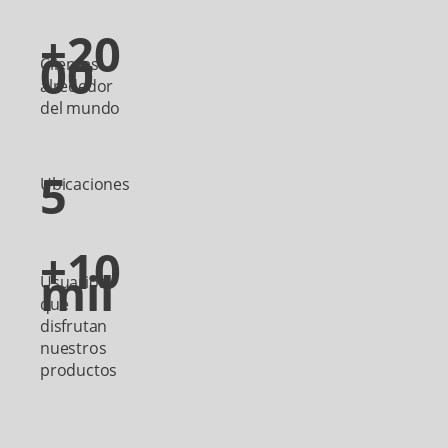
+20
00
Clientes
alrededor
del mundo
5
Ubicaciones
+10
mil
Usuarios
que
disfrutan
nuestros
productos