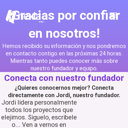
Ir
Main
al
¡Gracias por confiar
Menu
contenido
en nosotros!
Hemos recibido su información y nos pondremos
en contacto contigo en las próximas 24 horas.
Mientras tanto puedes conocer más sobre
nuestro fundador y equipo.
Conecta con nuestro fundador
¿Quieres conocernos mejor? Conecta
directamente con Jordi, nuestro fundador.
Jordi lidera personalmente
todos los proyectos que
elejimos. Siguelo, escribele
o... Ven a vernos en