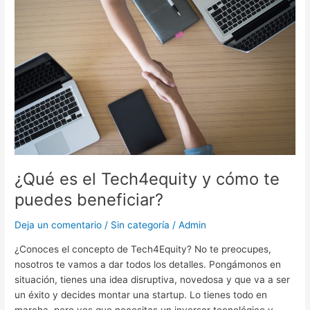
el
Tech4equity
y
cómo
te
puedes
beneficiar?
¿Qué es el Tech4equity y cómo te
puedes beneficiar?
Deja un comentario
/
Sin categoría
/
Admin
¿Conoces el concepto de Tech4Equity? No te preocupes,
nosotros te vamos a dar todos los detalles. Pongámonos en
situación, tienes una idea disruptiva, novedosa y que va a ser
un éxito y decides montar una startup. Lo tienes todo en
marcha, pero ves que necesitas un inversor tecnológico y