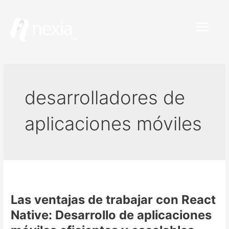
Ir
Main
al
Menu
contenido
desarrolladores de
aplicaciones móviles
Las
ventajas
Las ventajas de trabajar con React
de
trabajar
Native: Desarrollo de aplicaciones
con