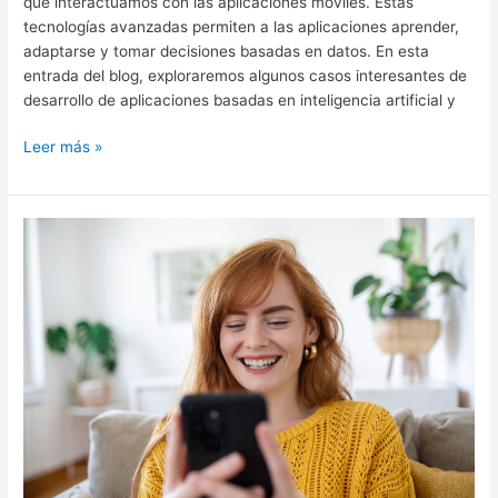
que interactuamos con las aplicaciones móviles. Estas
tecnologías avanzadas permiten a las aplicaciones aprender,
adaptarse y tomar decisiones basadas en datos. En esta
entrada del blog, exploraremos algunos casos interesantes de
desarrollo de aplicaciones basadas en inteligencia artificial y
Leer más »
Cómo
mejorar
la
experiencia
de
usuario
en
una
aplicación
móvil:
consejos