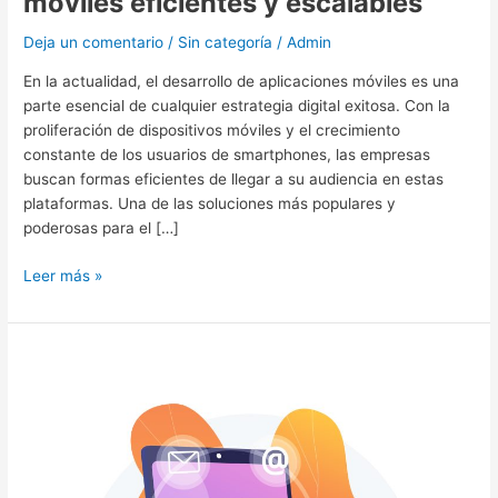
móviles eficientes y escalables
React
Native:
Deja un comentario
/
Sin categoría
/
Admin
Desarrollo
de
En la actualidad, el desarrollo de aplicaciones móviles es una
aplicaciones
parte esencial de cualquier estrategia digital exitosa. Con la
móviles
proliferación de dispositivos móviles y el crecimiento
eficientes
constante de los usuarios de smartphones, las empresas
y
buscan formas eficientes de llegar a su audiencia en estas
escalables
plataformas. Una de las soluciones más populares y
poderosas para el […]
Leer más »
IA
y
machine
learning:
¿Conocías
estos