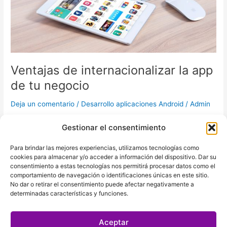
Ventajas de internacionalizar la app
de tu negocio
Deja un comentario
/
Desarrollo aplicaciones Android
/
Admin
Las ventajas de internacionalizar la app de tu negocio son
Gestionar el consentimiento
muchas y te están esperando. De la mano de Nexia Apps,
podrás aprender cuáles son y por qué esta técnica es clave a
Para brindar las mejores experiencias, utilizamos tecnologías como
la hora de desarrollar tu app empresarial. Imagina que
cookies para almacenar y/o acceder a información del dispositivo. Dar su
necesitas comprar un producto o servicio determinado. Te
consentimiento a estas tecnologías nos permitirá procesar datos como el
comportamiento de navegación o identificaciones únicas en este sitio.
ofrecen la opción de compra […]
No dar o retirar el consentimiento puede afectar negativamente a
determinadas características y funciones.
Leer más »
Aceptar